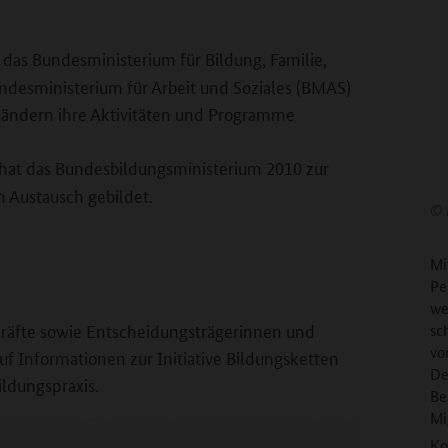
as Bundesministerium für Bildung, Familie,
ndesministerium für Arbeit und Soziales (BMAS)
 Ländern ihre Aktivitäten und Programme
hat das Bundesbildungsministerium 2010 zur
m Austausch gebildet.
©
Mi
Pe
we
kräfte sowie Entscheidungsträgerinnen und
sc
vo
f Informationen zur Initiative Bildungsketten
De
ildungspraxis.
Be
Mi
Ko