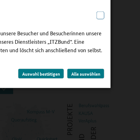
in Draht zu den Eltern, obwohl sie die wichtigsten
gbegleiter in der Berufsorientierung ihrer Kinder sind?
e erreichen pädagogische Fachkräfte Eltern und
ie unsere Besucher und Besucherinnen unsere
chen sie zu engagierten Partnern? Pädagoge und
seres Dienstleisters „ITZBund“. Eine
ziehungscoach Matthias Bartscher berichtet im
dcast-Interview.
ten und löscht sich anschließend von selbst.
Zum Podcast "Berufliche Orientierung begleiten"
.
Auswahl bestätigen
Alle auswählen
Bildungsketten-Karte