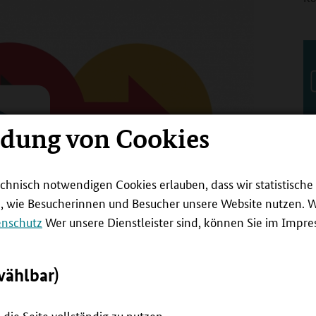
ndung von Cookies
Te
Me
un
echnisch notwendigen Cookies erlauben, dass wir statistisch
Fa
n, wie Besucherinnen und Besucher unsere Website nutzen. 
vo
enschutz
Wer unsere Dienstleister sind, können Sie im Impr
in die Ausbildung
wählbar)
er Schule in eine Ausbildung übergehen.
die Seite vollständig zu nutzen.