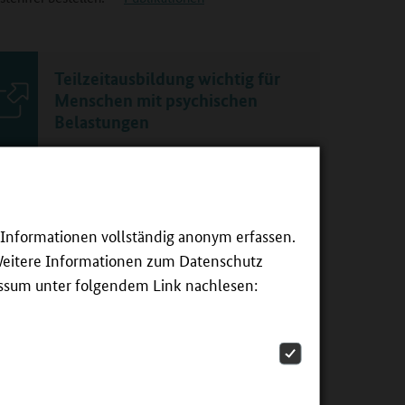
Teilzeitausbildung wichtig für
Menschen mit psychischen
Belastungen
ilzeitausbildung gewinnt als Chance für junge
nschen mit psychischen Belastungen an Bedeutung
d ist zugleich von Vorteil für Betriebe. Dies zeigte eine
e Informationen vollständig anonym erfassen.
chtagung des Netzwerks Teilzeitberufsausbildung und
Weitere Informationen zum Datenschutz
n Leando.
essum unter folgendem Link nachlesen:
Weiterlesen
Podcast: Elterneinbindung in die
Berufliche Orientierung