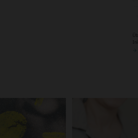
Üb
In