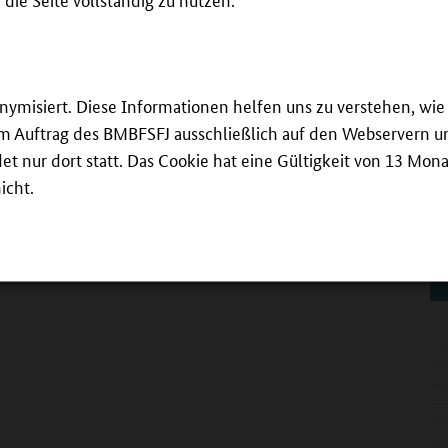
ürfnissen – auf diesem Weg Unterstützung durch
zeigen Jana und Daniel.
Ke
We
Wi
onymisiert. Diese Informationen helfen uns zu verstehen, w
ma
 im Auftrag des BMBFSFJ ausschließlich auf den Webservern un
Er
Po
 nur dort statt. Das Cookie hat eine Gültigkeit von 13 Mona
icht.