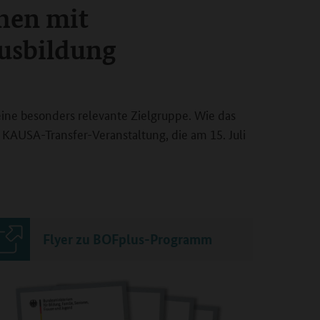
hen mit
Beruf
usbildung
Wer im Überl
Orientierung
ine besonders relevante Zielgruppe. Wie das
 KAUSA-Transfer-Veranstaltung, die am 15. Juli
Flyer zu BOFplus-Programm