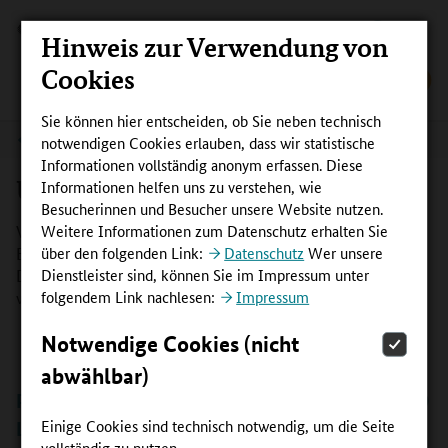
Hinweis zur Verwendung von
Cookies
Sie können hier entscheiden, ob Sie neben technisch
Ukrainische Geflüchtete
notwendigen Cookies erlauben, dass wir statistische
Informationen vollständig anonym erfassen. Diese
Ukrainische Geflüchtete
Informationen helfen uns zu verstehen, wie
Besucherinnen und Besucher unsere Website nutzen.
Weitere Informationen zum Datenschutz erhalten Sie
Verschiedene Projekte und Materialien der Initiative
über den folgenden Link:
Datenschutz
Wer unsere
Bildungsketten unterstützen Geflüchtete aus der Ukraine.
Dienstleister sind, können Sie im Impressum unter
Die Themenseite präsentiert Beispiele und bietet
folgendem Link nachlesen:
Impressum
weiterführende Informationen.
Notwendige Cookies (nicht
abwählbar)
PROJEKTE UND BEISPIELE, MATERIALIEN UND
Einige Cookies sind technisch notwendig, um die Seite
LINKS
vollständig zu nutzen.