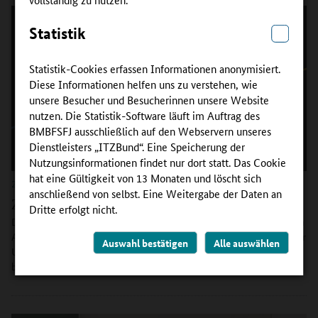
Statistik
Statistik-Cookies erfassen Informationen anonymisiert.
Diese Informationen helfen uns zu verstehen, wie
unsere Besucher und Besucherinnen unsere Website
nutzen. Die Statistik-Software läuft im Auftrag des
BMBFSFJ ausschließlich auf den Webservern unseres
Dienstleisters „ITZBund“. Eine Speicherung der
Nutzungsinformationen findet nur dort statt. Das Cookie
hat eine Gültigkeit von 13 Monaten und löscht sich
25.06.2024
anschließend von selbst. Eine Weitergabe der Daten an
Zeitschrift berufsbildung: Ukraine
Dritte erfolgt nicht.
Der Beitrag „Berufliche Orientierung und Begleitung auf dem Weg in
Ausbildung für ukrainische Geflüchtete“ zeigt, wie Menschen aus der
Auswahl bestätigen
Alle auswählen
Ukraine 2022 und 2023 durch zwei BMBF-geförderte Programme
bei der beruflichen Integration unterstützt wurden.