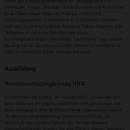
Eltern und Erziehungsberechtigte der Jahrgangsstufe 8 in
Gymnasien, Haupt-, Sekundar-/Gesamtschulen und Realschulen.
In der Modellphase findet das Angebot in allen fünf
Regierungsbezirken ausschließlich an ausgewählten Schulen
statt und ist auf eine konkrete Anzahl an Plätzen begrenzt. Die
Teilnahme ist auf je ein Elternteil bzw. einen
Erziehungsberechtigten beschränkt. Zertifizierte Träger bieten
das Angebot an den entsprechenden Schulen an und führen in
ihren Einrichtungen KAoA-extra vor Ort durch.
Ausbildung
Berufseinstiegsbegleitung NRW
Schülerinnen und Schüler, die voraussichtlich Schwierigkeiten
beim Erreichen des allgemeinbildenden Schulabschlusses und
beim Übergang in eine Berufsausbildung haben werden, bietet
die Berufseinstiegsbegleitung (BerEb) Unterstützung. Sie
beginnt ab dem zweiten Halbjahr der Vorabgangsklasse
allgemeinbildender Schulen, die zum Förder-, Haupt-, Mittleren