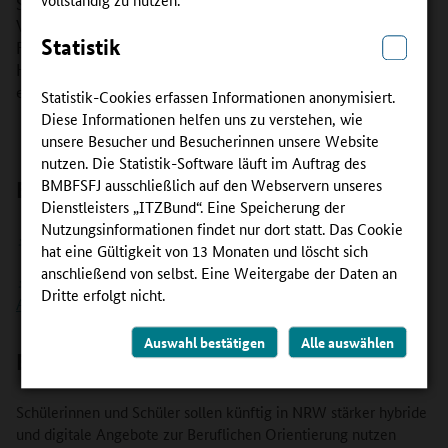
Studium eingeführt. Mit der neuen Bildungsketten-
Vereinbarung schließt das Land gemeinsam mit dem Bund
Statistik
Förderlücken. So will das Land in verschiedenen
Handlungsfeldern Digitalisierungsprojekte anstoßen und
entwickeln insbesondere in der Beruflichen Orientierung.
Statistik-Cookies erfassen Informationen anonymisiert.
Diese Informationen helfen uns zu verstehen, wie
unsere Besucher und Besucherinnen unsere Website
nutzen. Die Statistik-Software läuft im Auftrag des
BMBFSFJ ausschließlich auf den Webservern unseres
Bildungsketten-Vereinbarung
Dienstleisters „ITZBund“. Eine Speicherung der
Nutzungsinformationen findet nur dort statt. Das Cookie
Bildungsketten-Vereinbarung ab 2021 Nordrhein-Westfalen
hat eine Gültigkeit von 13 Monaten und löscht sich
anschließend von selbst. Eine Weitergabe der Daten an
Bildungsketten-Vereinbarung ab 2021 Nordrhein-Westfalen:
Dritte erfolgt nicht.
Anlage 1
Auswahl bestätigen
Alle auswählen
Berufliche Orientierung
Schülerinnen und Schüler sollen künftig in NRW stärker hybride
und digitale Angebote zur Beruflichen Orientierung nutzen