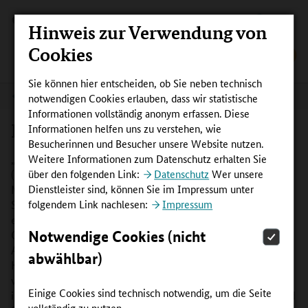
Hinweis zur Verwendung von
Cookies
Sie können hier entscheiden, ob Sie neben technisch
Bildungsketten-Projektlandkarte
notwendigen Cookies erlauben, dass wir statistische
Informationen vollständig anonym erfassen. Diese
Nordrhein-Westfalen
Informationen helfen uns zu verstehen, wie
Besucherinnen und Besucher unsere Website nutzen.
Weitere Informationen zum Datenschutz erhalten Sie
„Kein Abschluss ohne Anschluss – Übergang Schule-Beruf
über den folgenden Link:
Datenschutz
Wer unsere
(KAoA) in NRW“ ist die Landesinitiative, um junge
Dienstleister sind, können Sie im Impressum unter
Menschen bestmöglich bei der Ausbildungs- und
folgendem Link nachlesen:
Impressum
Studienwahl zu unterstützen. Die Umsetzung von KAoA
erfolgt in vier zentralen Handlungsfeldern: Berufliche
Notwendige Cookies (nicht
Orientierung, Übergang von der Schule in den Beruf, die
Attraktivität der dualen Ausbildung und Kommunale
abwählbar)
Koordinierung. Mit KAoA hat NRW ein landesweit
verbindliches, strukturiertes, geschlechtersensibles und
Einige Cookies sind technisch notwendig, um die Seite
inklusives Gesamtsystem von der Schule in Ausbildung und
vollständig zu nutzen.